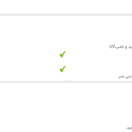
و لامپ UV
ید.