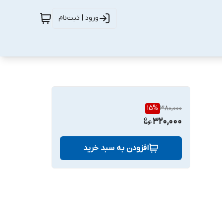
ورود | ثبت‌نام
15
%
380,000
320,000
افزودن به سبد خرید