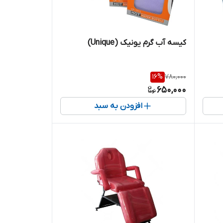
کیسه آب گرم یونیک (Unique)
16
%
780,000
650,000
افزودن به سبد