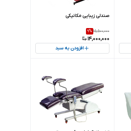
صندلی زیبایی مکانیکی
9
%
15,500,000
14,000,000
افزودن به سبد