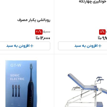
خونگیری چهارتکه
روبالشی یکبار مصرف
20
%
15,000
5
%
1
12,000
9,
افزودن به سبد
افزودن به سبد