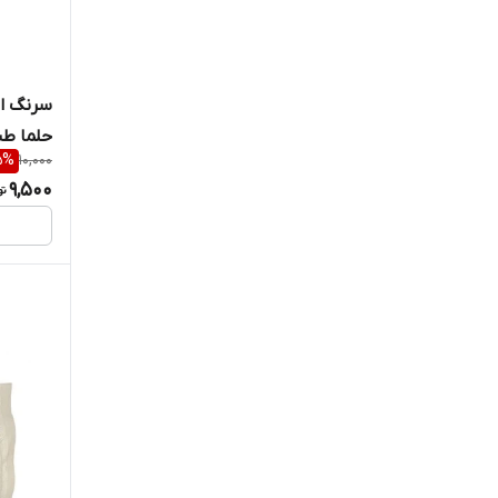
pya
skintact
سرنگ ان
sunpad
حلما طب
5
%
10,000
VEKTO
9,500
WEBEST
Xiaomi
تلیمان
حریر
رایا
هپسان