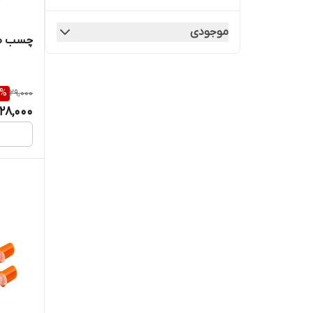
jaliz
موجودی
چسب ضد ح
JUMPER
kabana
%
29,000
28,000
KBM
MELAG
O'melon
Panasonic
polymed
puya