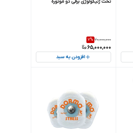
تخت ژنیکولوژی برقی دو موتوره
7
%
70,000,000
65,000,000
افزودن به سبد