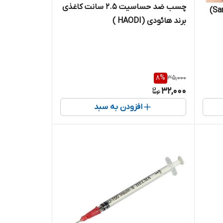
چسب ضد حساسیت 2.5 سانت کاغذی
دستکش نیتریل صورتی سانا (Sana)
برند هائودی (HAODI )
8
%
35,000
32,000
افزودن به سبد