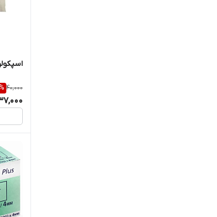
یونیورسال
اسپکولو
%
40,000
37,000