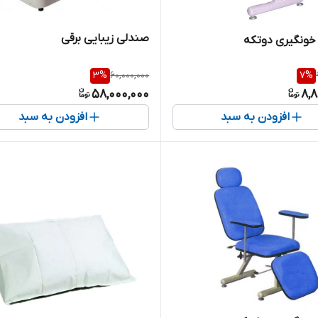
صندلی زیبایی برقی
خونگیری دوتکه
3
%
60,000,000
7
%
58,000,000
8,8
افزودن به سبد
افزودن به سبد