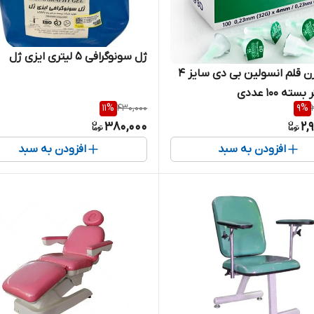
ژل سونوگرافی 5 لیتری ایزی ژل
سر سوزن قلم انسولین بی دی سایز ۴
ته ۱۰۰ عددی
11
%
430,000
9
%
380,000
2,
افزودن به سبد
افزودن به سبد