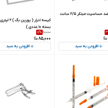
ساسیت مبتکر 2/5 سانت
کیسه ادرار ( یورین بگ ) 2 
بسته 10 عددی )
5
%
90,000
3
85,000
افزودن به سبد
افزودن به سبد