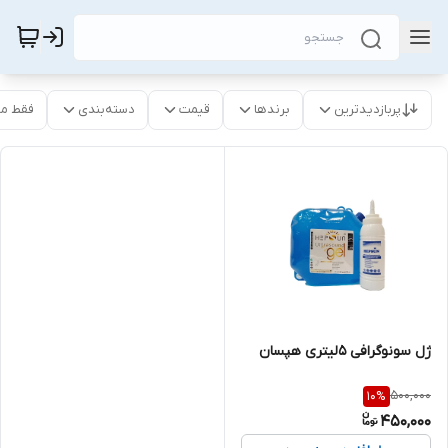
پربازدیدترین
برندها
قیمت
دسته‌بندی
فقط م
ژل سونوگرافی 5لیتری هپسان
500,000
10
%
450,000