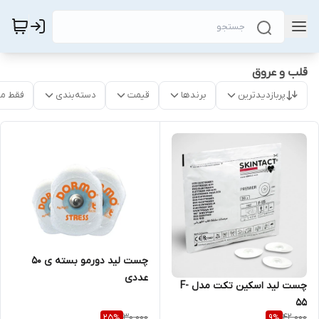
قلب و عروق
پربازدیدترین
برندها
قیمت
دسته‌بندی
فقط م
چست لید دورمو بسته ی ۵۰
عددی
چست لید اسکین تکت مدل F-
55
30,000
42,000
25
%
9
%