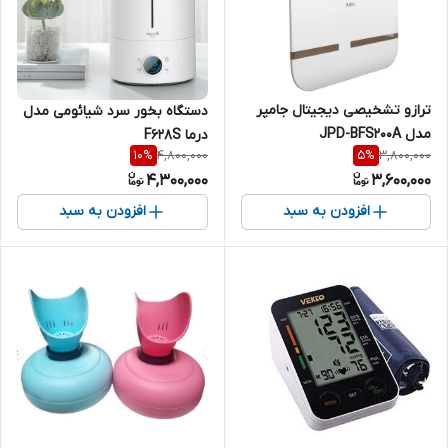
ترازو تشخیصی دیجیتال جامپر
دستگاه بخور سرد شیائومی مدل
مدل JPD-BFS200A
درما F628S
4,800,000
3,800,000
10
%
5
%
4,300,000
3,600,000
افزودن به سبد
افزودن به سبد