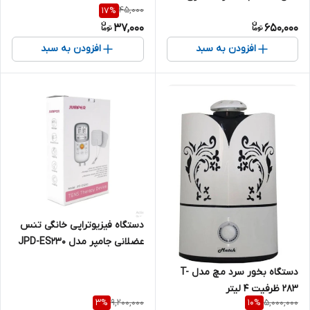
45,000
17
%
یدک
37,000
650,000
افزودن به سبد
افزودن به سبد
دستگاه فیزیوتراپی خانگی تنس
عضلانی جامپر مدل JPD-ES230
دستگاه بخور سرد مچ مدل T-
283 ظرفیت ۴ لیتر
9,200,000
5,000,000
3
%
10
%