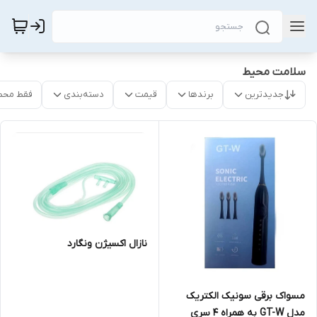
سلامت محیط
جدیدترین
برندها
قیمت
دسته‌بندی
فقط محص
نازال اکسیژن ونگارد
مسواک برقی سونیک الکتریک
مدل GT-W به همراه 4 سری