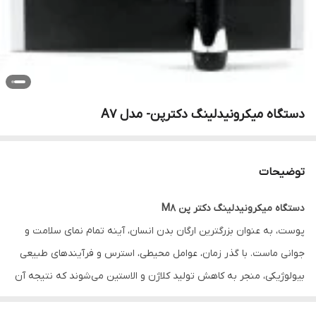
دستگاه میکرونیدلینگ دکترپن- مدل A7
توضیحات
دستگاه میکرونیدلینگ دکتر پن M8
پوست، به عنوان بزرگترین ارگان بدن انسان، آینه تمام نمای سلامت و
جوانی ماست. با گذر زمان، عوامل محیطی، استرس و فرآیندهای طبیعی
بیولوژیکی، منجر به کاهش تولید کلاژن و الاستین می‌شوند که نتیجه آن
بروز چین و چروک‌های عمیق، افتادگی، ایجاد لک‌های مقاوم و باقی ماندن