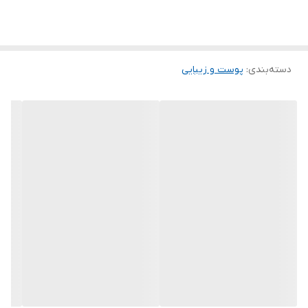
می‌کنند، بدون اینکه آسیبی به سطح پوست وارد شود. این فناوری
می‌تواند انرژی را تا عمق 12 لایه پوستی منتقل کند و در هر لایه، شدت
مناسب را تنظیم نماید. تکنولوژی میکروپالس نیز انرژی را به شکل
کنترل‌شده و دقیق به پوست منتقل می‌کند و احتمال آسیب به حداقل
دسته‌بندی
:
پوست و زیبایی
می‌رسد.
مزایای استفاده از دستگاه هایفو 12 بعدی گلد
لیفت صورت و بدن و کاهش افتادگی پوست در نواحی مختلف
از بین بردن چین‌وچروک‌های ریز مانند خطوط اخم، پیشانی، اطراف چشم و
لب
سفت‌تر شدن پوست و افزایش خاصیت ارتجاعی