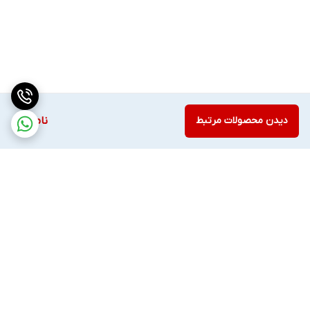
تا چند روز، پوست را در معرض نور مستقیم خورشید قرار ندهید.
به طور مرتب از کرم ضد آفتاب با SPF بالا استفاده کنید.
از کرم‌ها و آبرسان‌های مناسب برای مرطوب نگه داشتن پوست کمک
بگیرید.
دیدن محصولات مرتبط
ناموجود
چه افرادی می‌توانند از هایفو 12 بعدی گلد استفاده کنند؟
کسانی که به دنبال جوانسازی و لیفت پوست هستند
افرادی که روش‌های غیرجراحی را ترجیح می‌دهند
برگشت به بالا
افرادی با پوست شل، افتاده یا دارای چین‌وچروک‌های سطحی