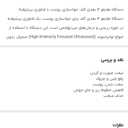
دستگاه هایفو 12 بعدی گلد: جوانسازی پوست با فناوری پیشرفته
دستگاه هایفو 12 بعدی گلد برای جوانسازی پوست، یک فناوری پیشرفته
در حوزه زیبایی و درمان‌های غیرتهاجمی است. این دستگاه با استفاده از
امواج اولتراسوند (High-Intensity Focused Ultrasound) متمرکز، بدون
نیاز به جراحی یا تزریق، به لایه‌های عمقی پوست نفوذ می‌کند و فرآیند
تولید کلاژن را فعال می‌سازد. استفاده از این دستگاه منجر به سفتی
نقد و بررسی
پوست، کاهش چین‌وچروک و بهبود بافت پوست در صورت و بدن
لیفت صورت و گردن
می‌شود. هایفو گلد 12 بعدی انتخابی حرفه‌ای برای کلینیک‌های زیبایی و
رفع چین و چروک
افرادی است که به‌دنبال درمان‌های مؤثر، سریع و بدون دوران نقاهت
سفت شدن پوست
کاهش خطوط ریز و جای جوش
هستند.
حذف غبغب
فناوری هایفو 12 بعدی گلد چگونه عمل می‌کند؟
امواج اولتراسوند متمرکز به‌صورت دقیق به لایه‌های داخلی پوست نفوذ
نظرات