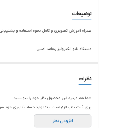
توضیحات
همراه آموزش تصویری و کامل نحوه استفاده و پشتیبانی 
دستگاه نانو الکترولیز رهامد اصلی
رفع همیشگی موهای زائد
بهبود جای زخم های قدیمی
نظرات
درمان جای بخیه و عمل جراحی
شادابی و جوان سازی پوست
شما هم درباره این محصول نظر خود را بنویسید.
پاکسازی و آبرسانی عمیق پوست
برای ثبت نظر، لازم است ابتدا وارد حساب کاربری خود شو
از بین بردن لک و کک و مک
افزودن نظر
از بین برنده خال و زگیل