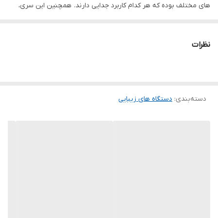
های مختلف بوده که هر کدام کاربرد جدایی دارند. همچنین این سری،
یک مدل نانو هم دارد که از ویژگی های ان تزریق مزو بدون درد می باشد.
عمق یا طول سوزنهای درون کارتریج A6 قابلیت تنظیم شوندگی دارند و
نظرات
از 0.25 تا 3 میلی متر می تواند تنظیم شوند. این کارتریج به همراه
کارتریج A7 دکتر پن از پراستفاده ترین سری های میکرونیدلینگ در بازار
می باشند.
دسته‌بندی
:
دستگاه های زیبایی
انواع کارتریج A6 دکتر پن
کارتریج A6 آبی رنگ است و علاوب ه بر اینکه برای
دستگاه دکترپن
A6
طراحی شده است، می تواند برای
درما پن A1W
و همچنین درماپن M5
نیز مورد استفاده قرار بگیرد.
ویژگی های کارتریج دکترپن A6
کارتریج A6 دکتر پن به همراه
کارتریج A7 دکترپن
از پر استفاده ترین
کارتریج ها در بین همه محصولات هم نوع خود می باشد. در ادامه قصد