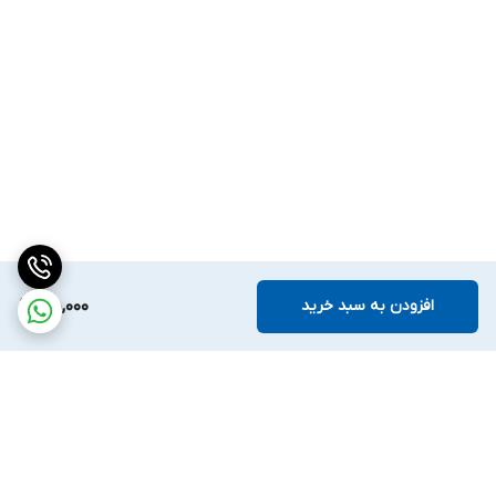
کارتریج میکرونیدلینگ درماپن A6 در مدل هایی با تعداد سوزن و پین
های مختلف طراحی شده و هر کدام از این آنها می تواند کاربردی خاص
داشته باشد. در ادامه به مهمترین سری های کارتریج دکتر پن اشاره ای
خواهیم داشت.
کارتریج ۱۲ سوزنه
از این سری برای ترمیم حفره جوش های آکنه، رفع آکنه، حذف استرچ
مارک و چروک استفاده می شود.
کارتریج ۳۶سوزنه
کارتریج 36 سوزنه A6 می تواند به روشن سازی ، آبرسانی، حذف لکه،
افزودن به سبد خرید
55,000
جوان سازی پوست، کمک ویژه ه ای بکند.
کارتریج نانو
سفیدسازی پوست، حذف لکه، جوان سازی پوست ، تزریق بدون درد از
کاربردهای کارتریج نانو می باشد.
کارتریج نانو سیلیکون