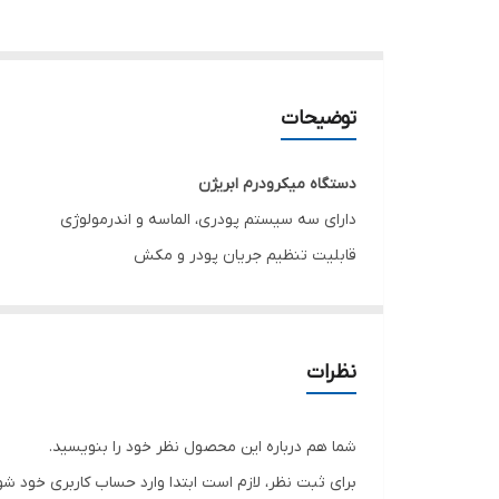
توضیحات
دستگاه میکرودرم ابریژن
دارای سه سیستم پودری، الماسه و اندرمولوژی
قابلیت تنظیم جریان پودر و مکش
دارای موتور ساخت کره با قدرت بسیار بالا
اندرمولوژی از طریق پالس
دبی مکش: ۲۳ لیتر بر دقیقه، توان ۲٫۳ اسب بخار (دو سیلندر)
نظرات
شما هم درباره این محصول نظر خود را بنویسید.
دستگاه میکرودرم ابریژن ۱۲۰ کیلو پاسکال
برای ثبت نظر، لازم است ابتدا وارد حساب کاربری خود شو