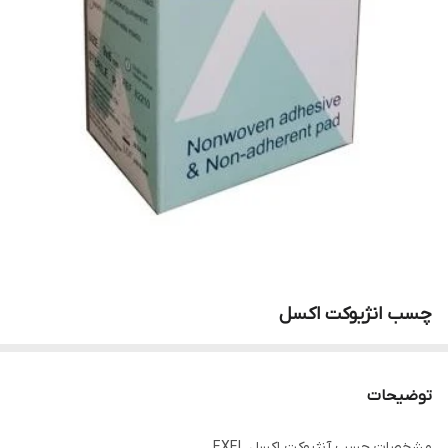
چسب انژیوکت اکسل
توضیحات
مشخصات چسب آنژیوکت اکسل EXEL