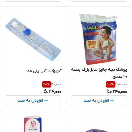
پوشک بچه جالیز سایز بزرگ بسته
آنژیوکت آبی پلی مد
۲۰ عددی
30,000
400,000
20
%
40
%
24,000
240,000
افزودن به سبد
افزودن به سبد