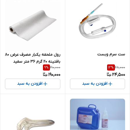
ست سرم وبست
رول ملحفه یکبار مصرف عرض 80
بافتینه 20 گرم 36 متر سفید
210,000
28,000
9
%
12
%
190,000
24,500
افزودن به سبد
افزودن به سبد