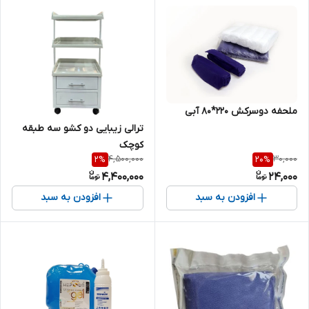
ملحفه دوسرکش 220*80 آبی
ترالی زیبایی دو کشو سه طبقه
کوچک
4,500,000
30,000
2
%
20
%
4,400,000
24,000
افزودن به سبد
افزودن به سبد