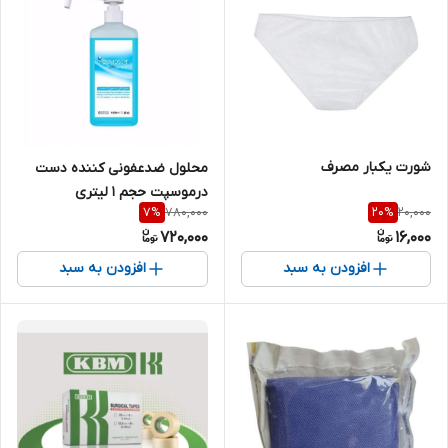
شورت یکبار مصرف
محلول ضدعفونی کننده دست
درموسپت حجم 1 لیتری
780,000
20,000
7
%
20
%
720,000
16,000
افزودن به سبد
افزودن به سبد