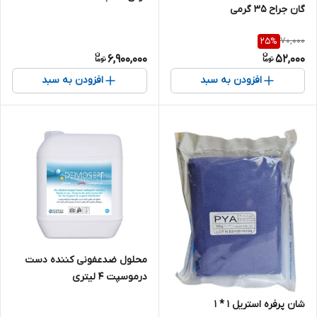
گان جراح 35 گرمی
70,000
25
%
6,900,000
52,000
افزودن به سبد
افزودن به سبد
محلول ضدعفونی کننده دست
درموسپت 4 لیتری
شان پرفره استریل 1 * 1