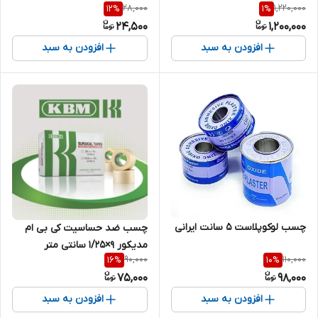
28,000
1,220,000
12
%
1
%
24,500
1,200,000
افزودن به سبد
افزودن به سبد
چسب لوکوپلاست 5 سانت ایرانی
چسب ضد حساسیت کی بی ام
مدیکور ۹×۱/۲۵ سانتی متر
90,000
110,000
16
%
10
%
75,000
98,000
افزودن به سبد
افزودن به سبد