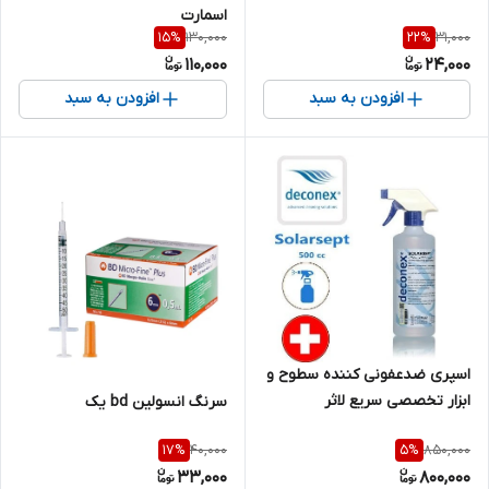
اسمارت
130,000
31,000
15
%
22
%
110,000
24,000
افزودن به سبد
افزودن به سبد
اسپری ضدعفونی کننده سطوح و
ابزار تخصصی سریع لاثر
سرنگ انسولین bd یک
سولارسپت دکونکس نیم لیتری
40,000
850,000
17
%
5
%
Solarsept Deconex
33,000
800,000