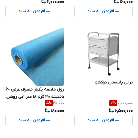
11,000,000
160,000
افزودن به سبد
افزودن به سبد
ترالی پانسمان دوکشو
رول ملحفه یکبار مصرف عرض 60
بافتینه 30 گرم 18 متر آبی روشن
190,000
7,000,000
5
%
7
%
180,000
6,500,000
افزودن به سبد
افزودن به سبد