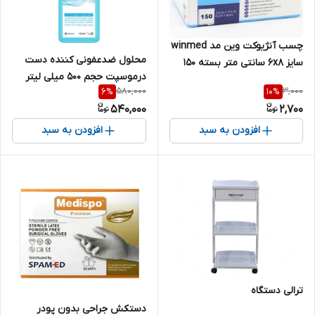
چسب آنژیوکت وین مد winmed
محلول ضدعفونی کننده دست
سایز 6x8 سانتی متر بسته 150
درموسپت حجم 500 میلی لیتر
عددی
580,000
3,000
6
%
10
%
540,000
2,700
افزودن به سبد
افزودن به سبد
ترالی دستگاه
دستکش جراحی بدون پودر