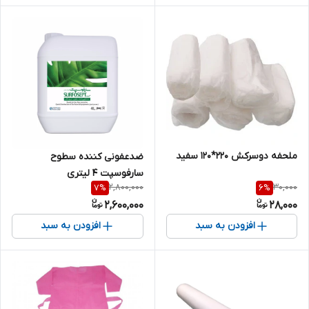
ملحفه دوسرکش 220*120 سفید
ضدعفونی کننده سطوح
سارفوسپت 4 لیتری
2,800,000
30,000
7
%
6
%
2,600,000
28,000
افزودن به سبد
افزودن به سبد