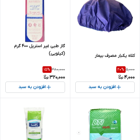
گاز طبی غیر استریل ۴۰۰ گرم
(کیلویی)
کلاه یکبار مصرف بیمار
380,000
5,000
15
%
20
%
320,000
4,000
افزودن به سبد
افزودن به سبد