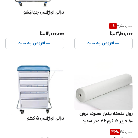
ترالی اورژانس چهارکشو
3,500,000
11
%
12,000,000
3,100,000
افزودن به سبد
افزودن به سبد
رول ملحفه یکبار مصرف عرض
ترالی اورژانس 5 کشو
80 حریر 15 گرم 36 متر سفید
250,000
36
%