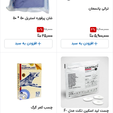
ترالی پانسمان
شان پرفوره استریل 50 * 50
28,000
6,200,000
10
%
4
%
25,000
5,900,000
افزودن به سبد
افزودن به سبد
چسب کمر گرگ
چست لید اسکین تکت مدل F-