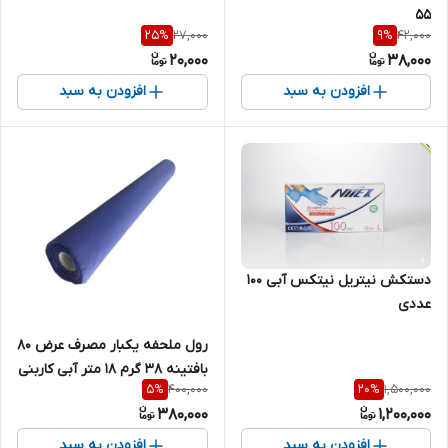
55
27,000
42,000
25
%
9
%
20,000
38,000
افزودن به سبد
افزودن به سبد
دستکش نیتریل نیتکس آبی 100
عددی
رول ملحفه یکبار مصرف عرض 80
بافتینه 38 گرم 18 متر آبی کاربنی
400,000
1,500,000
5
%
20
%
380,000
1,200,000
افزودن به سبد
افزودن به سبد