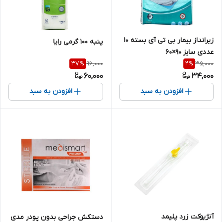
زیرانداز بیمار بی تی آی بسته 10
پنبه 100 گرمی رایا
عددی سایز ۹۰×۶۰
96,000
35,000
37
%
2
%
60,000
34,000
افزودن به سبد
افزودن به سبد
آنژیوکت زرد پلیمد
دستکش جراحی بدون پودر مدی