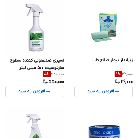
زیرانداز بیمار صانع طب
اسپری ضدعفونی کننده سطوح
سارفوسپت 500 میلی لیتر
580,000
32,000
5
%
9
%
550,000
29,000
افزودن به سبد
افزودن به سبد