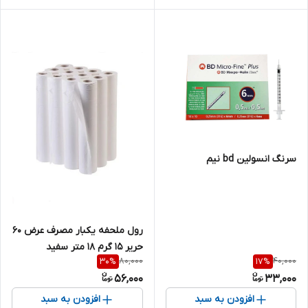
سرنگ انسولین bd نیم
رول ملحفه یکبار مصرف عرض 60
حریر 15 گرم 18 متر سفید
80,000
40,000
30
%
17
%
56,000
33,000
افزودن به سبد
افزودن به سبد