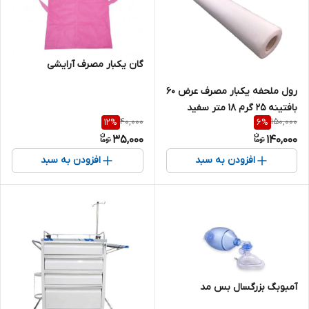
گان یکبار مصرف آرایشی
رول ملحفه یکبار مصرف عرض 60
بافتینه 25 گرم 18 متر سفید
40,000
150,000
12
%
6
%
35,000
140,000
افزودن به سبد
افزودن به سبد
آمبوبگ بزرگسال بس مد