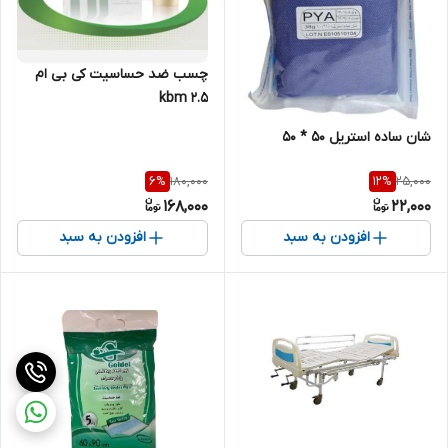
چسب ضد حساسیت کی بی ام
kbm 2.5
شان ساده استریل 50 * 50
180,000
25,000
6
%
12
%
168,000
22,000
افزودن به سبد
افزودن به سبد