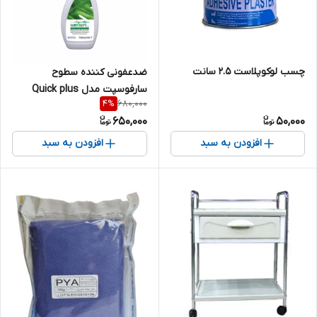
چسب لوکوپلاست 2.5 سانت
ضدعفونی کننده سطوح
سارفوسپت مدل Quick plus
680,000
4
%
حجم 750 میلی لیتر
650,000
50,000
افزودن به سبد
افزودن به سبد