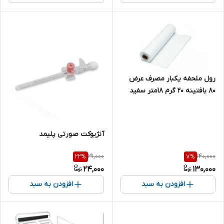
رول ملحفه یکبار مصرف عرض
80 بافتینه 20 گرم 18متر سفید
آنژیوکت صورتی پلیمد
31,000
140,000
22
%
7
%
24,000
130,000
افزودن به سبد
افزودن به سبد