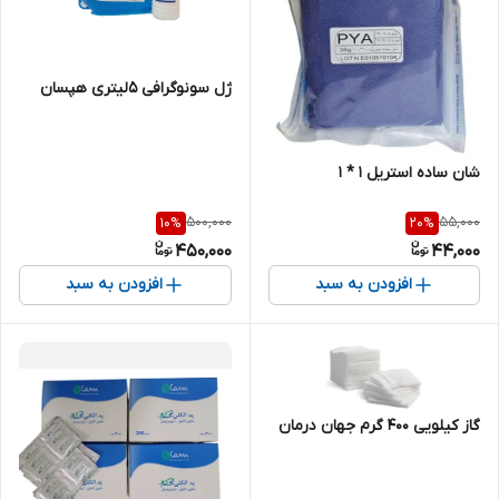
ژل سونوگرافی 5لیتری هپسان
شان ساده استریل 1 * 1
500,000
55,000
10
%
20
%
450,000
44,000
افزودن به سبد
افزودن به سبد
گاز کیلویی 400 گرم جهان درمان