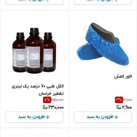
کاور کفش
الکل طبی 70 درصد یک لیتری
تقطیر خراسان
250,000
3,000
8
%
3
%
230,000
2,900
افزودن به سبد
افزودن به سبد