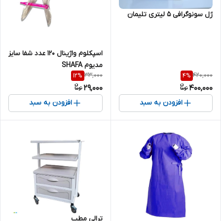
ژل سونوگرافی 5 لیتری تلیمان
اسپکلوم واژینال 120 عدد شفا سایز
مدیوم SHAFA
33,000
420,000
12
%
4
%
29,000
400,000
افزودن به سبد
افزودن به سبد
ترالی مطب