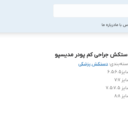
س با ما
درباره ما
ستکش جراحی کم پودر مدیسپو
ته‌بندی
:
دستکش پزشکی
یز6.5
:
6.5
یز 7
:
7
یز 7.5
:
7.5
یز 8
:
8