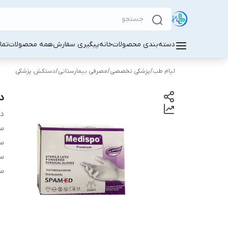
دسته‌بندی محصولات
خانه
پیگیری سفارش
همه محصولات
تما
لیام طب
/
پزشکی تخصصی
/
مصرفی بیمارستانی
/
دستکش پزشکی
د
دس
سا
سا
سا
سا