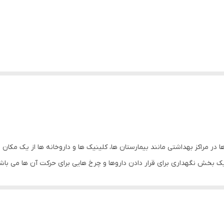
ر مراکز بهداشتی مانند بیمارستان ها، کلینیک ها و داروخانه ها از یک مکان ب
 بخش نگهداری برای قرار دادن داروها و چرخ هایی برای حرکت آن ها می باشن
شد، از جمله فلز، پلاستیک، یا ترکیبی از هر دو.این محصول فقط برای نگهداری
روها استفاده شود، از جمله قرص ها، کپسول ها، مایعات، پودرها، و غیره.
حیط های درمانی کمک می کند و به کارکنان امکان می دهد به راحتی داروها را از