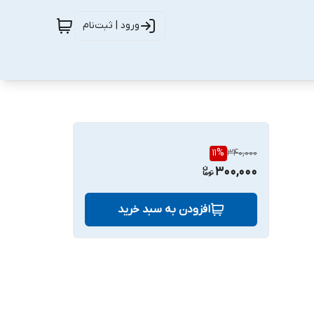
ورود | ثبت‌نام
11
%
340,000
300,000
افزودن به سبد خرید