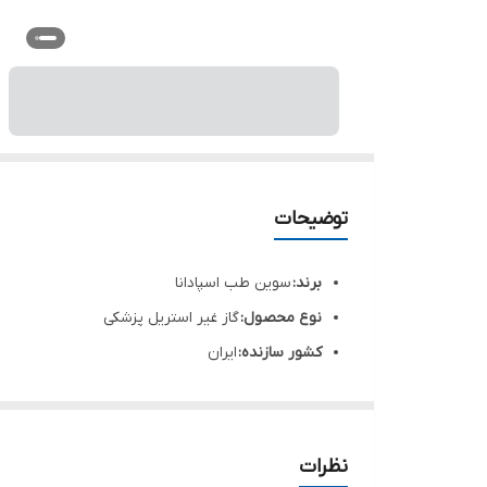
توضیحات
برند:
سوین طب اسپادانا
نوع محصول:
گاز غیر استریل پزشکی
کشور سازنده:
ایران
رنگ:
سفید
ویژگی‌های کلیدی:
• جذب بالا و قابلیت جذب مایعات 
کاربردها:
پانسمان زخم‌ها، مراقبت‌های پزشکی و دندان
نظرات