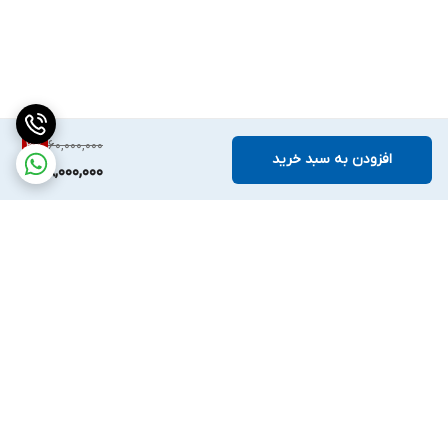
تنظیم زاویه
: این صندلی‌ها قابلیت تغییر زاویه پشتیه یا قسمت‌های
دیگر را دارند، که باعث می‌شود برای هر نوع خدمت و مشتری مناسب
باشد.
سهولت در نگهداری
: طراحی مناسب این صندلی‌ها امکان شست‌و‌شو و
60,000,000
3
%
نگهداری آسان را فراهم می‌کند.
افزودن به سبد خرید
58,000,000
انعطاف‌پذیری
: بسیاری از این صندلی‌ها امکان تنظیم وضعیت‌های
مختلف را دارند، از جمله حالت نشستن، درازکشیدن یا حتی قرار گرفتن
در وضعیت‌های خاص.
کنترل آسان
: اغلب این صندلی‌ها دارای کنترل‌های الکتریکی یا ریموت
کنترل هستند که استفاده از آن‌ها را ساده و راحت می‌کند.
برگشت به بالا
با توجه به این ویژگی‌ها، صندلی زیبایی برقی می‌تواند تجربه‌ای متفاوت و
لذت‌بخش را برای مشتریان فراهم کند و باعث افزایش کیفیت خدمات در
مراکز زیبایی شود.
اهمیت صندلی زیبایی برقی