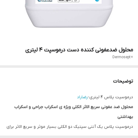
محلول ضدعفونی کننده دست درموسپت 4 لیتری
+Dermosept
توضیحات
درموسپت پلاس 4 لیتری-
رضاراد
محلول ضد عفونی سریع الاثر الکلی ویژه ی اسکراب جراحی و اسکراب
بهداشتی
درموسپت پلاس یک آنتی سپتیک دو الکلی بسیار موثر و سریع الاثر برای
از بین بردن میکروارگانیسم های بیماری زای روی پوست دست می باشد.