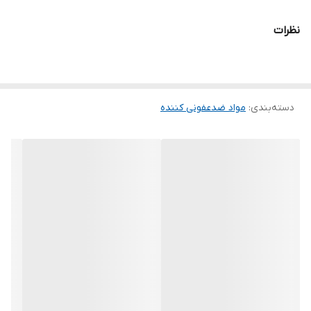
برای بهداشت دست پرسنل شاغل در مشاغل پزشکی و درمانی مورد
نظرات
استفاده قرار می گیرد.
فرمول درموسپت پلاس بر پایه آخرین تحقیقات مراکز علمی جهان ساخته
شده است.
دسته‌بندی
:
مواد ضدعفونی کننده
به نحوی که بتواند هم یک ضدعفونی با پوشش میکروب کشی بسیار بالا
بوده.
و هم دارای حداقل مواد تحریک کننده پوستی باشد.
با توجه به دستورالعمل سازمان بهداشت جهانی
WHO
مبنی بر استفاده از
این فراورده به مقدار زیاد و در بازه طولانی که احتمال جذب پوستی
ترکیبات مضر در پرسنل افزایش می دهد , فرمول درموسپت پلاس فاقد
هرگونه ماده کارسینوژن ( مواد سرطان زا) می باشد.
دستور مصرف درموسپت پلاس :
ضدعفونی بهداشتی دستها