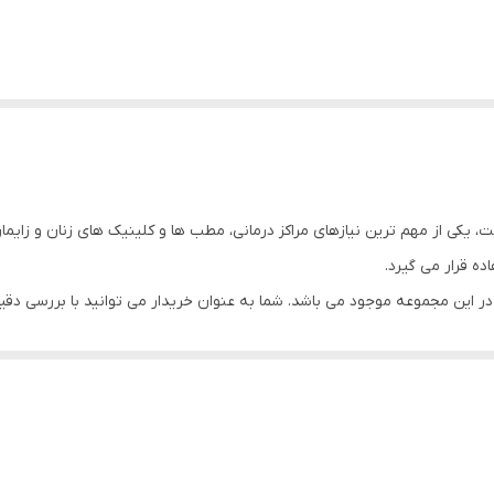
 یکی از مهم‌ ترین نیازهای مراکز درمانی، مطب‌ ها و کلینیک‌ های زنان و زایم
ه قرار می گیرد.
 در این مجموعه موجود می‌ باشد. شما به‌ عنوان خریدار می‌ توانید با بررسی
ن سطح کیفیت انتخاب و خریداری نمایید.
خرید از میان گزینه‌ های موجود ممکن است کمی گیج‌ کننده باشد. بنابراین به
 استاندارد افزایش دهید.
ندهای معتبر آن اختصاص داده شده است. چنانچه قصد مشاهده قیمت اسپکولوم و