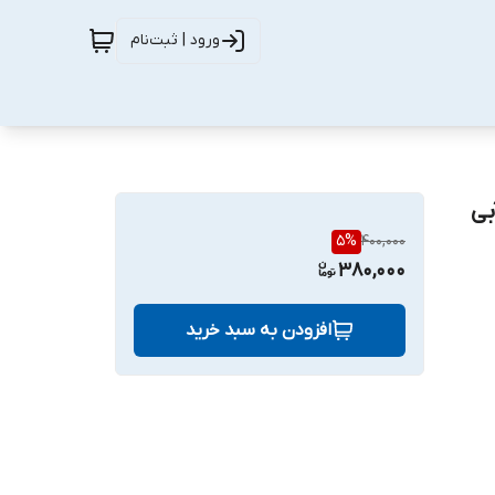
ورود | ثبت‌نام
38 گرم 18 متر آبی
5
%
400,000
380,000
افزودن به سبد خرید