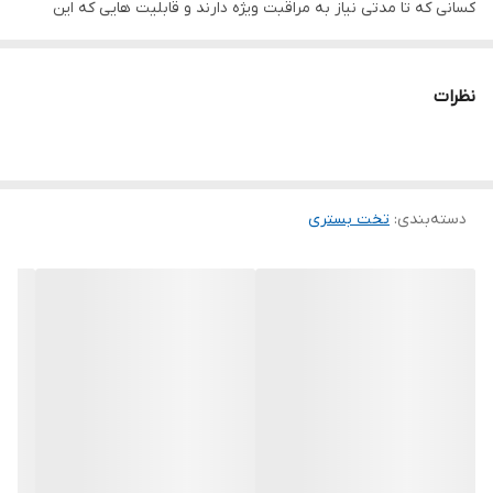
کسانی که تا مدتی نیاز به مراقبت ویژه دارند و قابلیت هایی که این
تخت ها دارند سبب می گردد تا بیمار در شرایط بسیار مناسب بستری
باشد و هیچ گونه آسیبی در حین بستری نداشته باشد. و تخت
نظرات
بیمارستانی سه شکن مکانیکی با قابلیت هاییی که در طراحی آن به کار
رفته است می تواند راحتی بیماری را در طول مدت زمان بستری شان
فراهم نماید. در واقع بیمارستان خانه دوم بیماران می باشد و برای فراهم
دسته‌بندی
:
تخت بستری
کردن شرایط روحی و جسمکی مناسب بیمارانی که توانایی انجام کارهای
شخصی خود را ندارند استفاده می گردد.
تخت سه شکن مکانیکی
تخت بیمارستانی سه شکن مکانیکی تنظیم ارتفاع جهت رفاه حال بیشتر
بیماران تهیه شده است و این امکان را برای بیماران فراهم می کند که به
لحاظ جسمی آسیب بیشتری را نبینند. از جمله ویژگی هایی که این دارای
رویه ABC، دارای سرتخت ABC، دارای حفاظت بد ساید ABC می باشند.دارای
چرخ های ترمزدار 150 می باشند و هم چنین دارای رنگ الکتروستاتیک