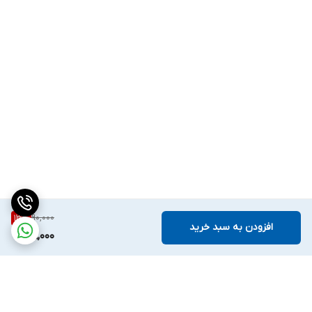
90,000
13
%
افزودن به سبد خرید
78,000