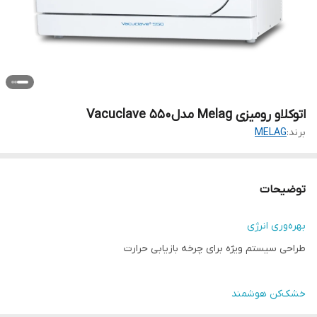
اتوکلاو رومیزی Melag مدلVacuclave 550
برند:
MELAG
توضیحات
بهره‌وری انرژی
طراحی سیستم ویژه برای چرخه بازیابی حرارت
خشک‌کن هوشمند
برای کاهش زمان خشک شدن تا 80 درصد