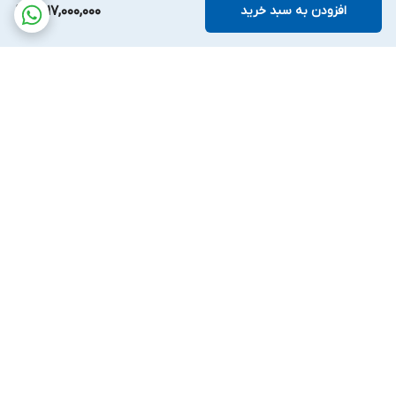
افزودن به سبد خرید
1,517,000,000
دوستدار محیط زیست
:
فناوری‌های به‌کاررفته در این دستگاه، مصرف
آب و انرژی را به حداقل می‌رسانند و به حفاظت از محیط زیست کمک
می‌کنند.
افزایش بهره‌وری
:
زمان‌های کوتاه‌تر چرخه و ظرفیت بالای بارگیری،
امکان استریل کردن تعداد بیشتری از ابزارها را در زمان کمتر فراهم
برگشت به بالا
می‌کند.
نتیجه‌گیری
Vacuclave 550
با ترکیب ظرفیت بالا، سرعت، کارایی و فناوری‌های
پیشرفته، گزینه‌ای ایده‌آل برای کلینیک‌ها و مطب‌های دندانپزشکی است
که به دنبال بهبود فرآیند استریلیزاسیون و کاهش هزینه‌ها هستند.
ارسال سریع و آسان
پشتیبانی ۲۴ ساعته
۷ روز ضمانت بازگشت کالا
پرداخت در محل