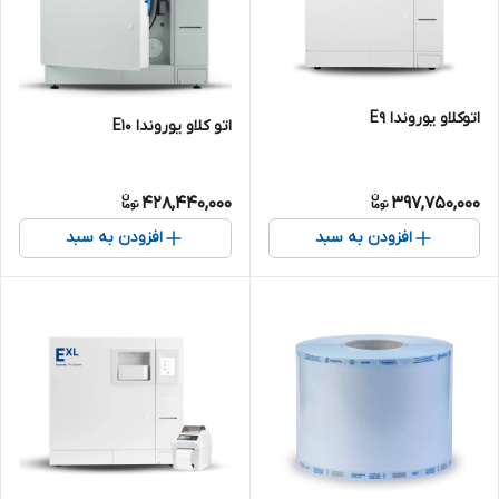
اتوکلاو یوروندا E9
اتو کلاو یوروندا E10
428,440,000
397,750,000
افزودن به سبد
افزودن به سبد