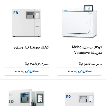
اتوکلاو رومیزی Melag
اتوکلاو یوروندا E8 رومیزی
مدلVacuclave 550
355,708,000
1,517,000,000
افزودن به سبد
افزودن به سبد