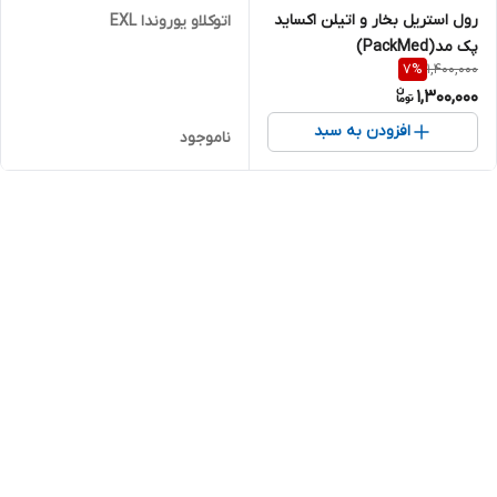
رول استریل بخار و اتیلن اکساید
اتوکلاو یوروندا EXL
پک مد(PackMed)
1,400,000
7
%
1,300,000
افزودن به سبد
ناموجود