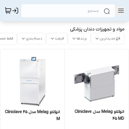
مواد و تجهیزات دندان پزشکی
جدیدترین
برندها
قیمت
دسته‌بندی
فقط محص
اتوکلاو Melag مدل Cliniclave
اتوکلاو Melag مدل Cliniclave 45
45 MD
M