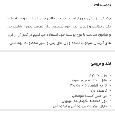
توضیحات
پاکیزگی و زیبایی بدن از اهمیت بسیار بالایی برخوردار است و همه ما به
دنبال نظافت و زیبایی بدن خود هستیم. برای نظافت بدن از شامپو بدن
و صابون مناسب با نوع پوست خود استفاده می کنیم در کنار آن از کرم
های آبرسان ،مرطوب کننده و ژل های بدن و سایر محصولات بهداشتی
برای لطافت و نرمی پوست بهره می گیریم.
پماد بی حسی زایلاپی از برند های پر مصرف کرم های بی حسی است که
نقد و بررسی
فروش آن بدون نسخه هم از داروخانه و مراکز درمانی آزاد است. مواد
وزن 30 گرم
تشکیل دهنده ی پماد بی حسی زایلاپی در کرم بی حسی زایلاپی مثل
قابل استفاده برای عموم
همه ی پماد های بی حسی دیگر از لیدوکائین استفاده شده.چیزی که می
تاریخ انقضا : 30/06/2026
کاهنده درد
تواند در کرم های مختلف متفاوت باشد غلظت لیدوکائین در کرم است که
بی حس کننده موضعی
در کرم موضعی بی حسی زایلا پی ۳۰ گرم غلظت لیدوکائین در هر 30 گرم
نوع محفظه نگهدارنده تویوپی
دارای ترکیبات پریلوکائین و لیدوکائین
از کرم 5 گرم لیدوکائین و 5 گرم هم پریوکائین می باشد.
ماندگاری بالا