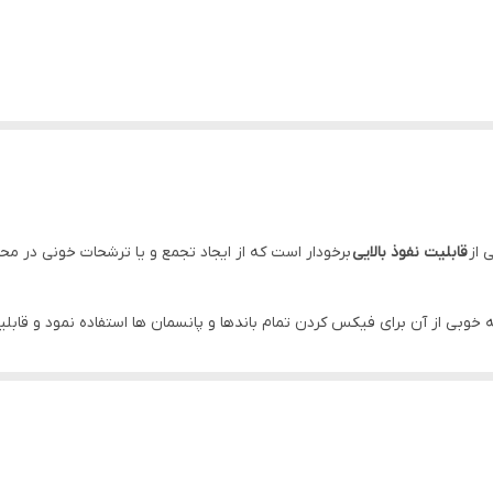
 از
قابلیت نفوذ بالایی
برخودار است که از ایجاد تجمع و یا ترشحات خونی در 
ه خوبی از آن برای فیکس کردن تمام باندها و پانسمان ها استفاده نمود و قابلی
د.
ه راحتی از پوست جدا می شود.
پزشکی است و در سایزهای مختلف تولید می شود که هر کدام در موقعیت های مخ
ی توان در بخش های مختلف بیمارستان مانند بخش قلب، دیالیز، اطفال، ارولوژی