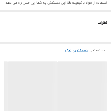
استفاده از مواد با کیفیت بالا، این دستکش به شما این حس راه می دهد
که در هر مرحله از جراحی خود را با کارآیی و اطمینان بالا سپری کنید.
نظرات
ویژگی‌های
دستکش جراحی
کم پودر مدی اسمارت:
دسته‌بندی
:
دستکش پزشکی
1. کم پودر:
دستکش جراحی مدی اسمارت با استفاده از حداقل پودر طراحی شده
است. این به معنای کاهش خطرات حساسیت و آلرژی در بیماران و
پرسنل درمانی است. همچنین، کم پودر بودن دستکش، خطر انتقال
عفونت و آلودگی را نیز کاهش میدهد.
2. قابلیت کشش:
این دستکش با توجه به نیازهای حرفه ای شما طراحی شده است. این