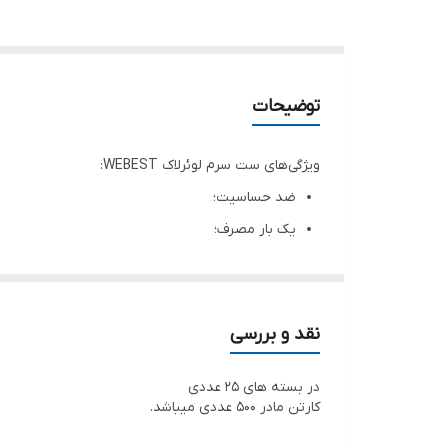
توضیحات
ویژگی‌های ست سرم لوئرلاک WEBEST:
ضد حساسیت؛
یک بار مصرف؛
فاقد هرگونه مواد سمی و تب زا؛
استریل شده بوسیله‌ی گاز اتیلن اکساید؛
منعطف و مقاوم در برابر شکستگی و پارگی؛
نقد و بررسی
دارای سرسوزن لوئرلاک سبز رنگ (G21)؛
در بسته های 25 عددی
دارای سر سوزن از جنس فلز ضد زنگ؛
کارتن مادر 500 عددی میباشد.
ساخته شده از مواد مدیکال گرید (Medical grade PVC)؛