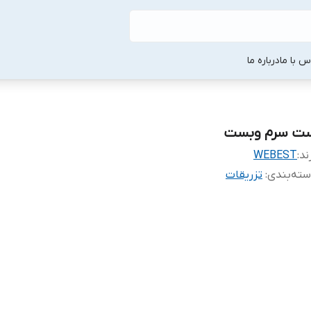
س با ما
درباره ما
ت سرم وبست
ند:
WEBEST
ته‌بندی
:
تزریقات