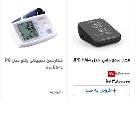
فشار سنج جامپر مدل JPD HA101
فشارسنج دیجیتالی وکتو مدل PG
800 B5-1s
4,200,000
9
%
3,800,000
افزودن به سبد
ناموجود