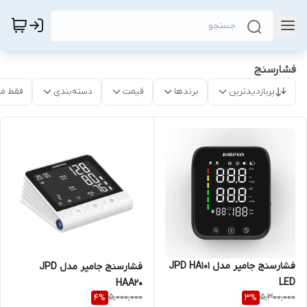
فشارسنج
پربازدیدترین
برندها
قیمت
دسته‌بندی
فقط م
فشارسنج جامپر مدل JPD HA101
فشارسنج جامپر مدل JPD
LED
HAA20
5,000,000
5,300,000
4
%
3
%