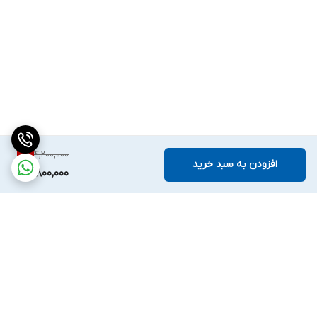
4,200,000
9
%
افزودن به سبد خرید
3,800,000
برگشت به بالا