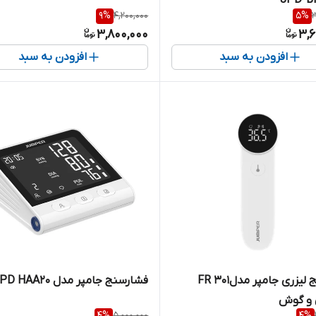
9
%
4,200,000
5
%
3
3,800,000
3,6
افزودن به سبد
افزودن به سبد
تب سنج لیزری جامپر مدلFR 301
فشارسنج جامپر مدل JPD HAA20
 و گوش
4
%
5,000,000
4
%