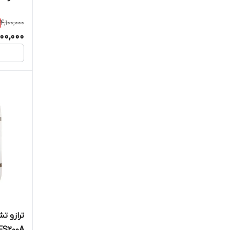
4,100,000
900,000
ترازو ت
FS200A