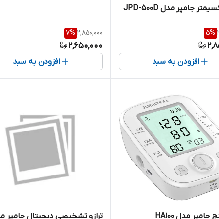
متر جامپر مدل JPD-500D
7
%
2,850,000
5
%
2,650,000
2,8
افزودن به سبد
افزودن به سبد
جامپر مدل HA100
ترازو تشخیصی دیجیتال جامپر م