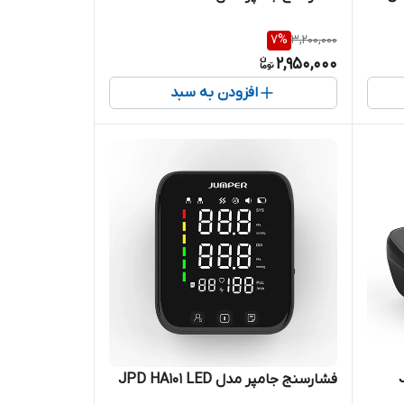
7
%
3,200,000
2,950,000
افزودن به سبد
فشارسنج جامپر مدل JPD HA101 LED