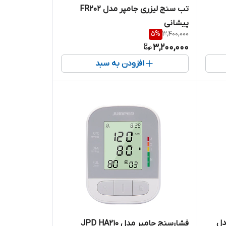
تب سنج لیزری جامپر مدل FR202
پیشانی
5
%
3,400,000
3,200,000
افزودن به سبد
دل
فشارسنج جامپر مدل JPD HA210