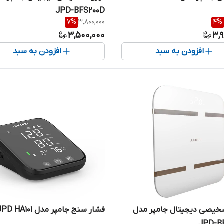
JPD-BFS200D
7
%
3,800,000
4
%
3,500,000
3,
افزودن به سبد
افزودن به سبد
شخیصی دیجیتال جامپر مدل
فشار سنج جامپر مدل JPD HA101
JPD-B