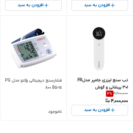
افزودن به سبد
افزودن به سبد
تب سنج لیزری جامپر مدلFR
فشارسنج دیجیتالی وکتو مدل PG
301 پیشانی و گوش
800 B5-1s
4,200,000
4
%
4,000,000
افزودن به سبد
ناموجود