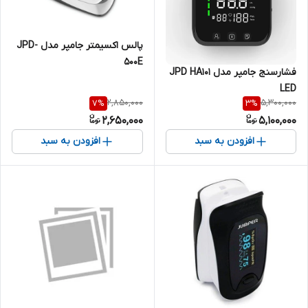
پالس اکسیمتر جامپر مدل JPD-
500E
فشارسنج جامپر مدل JPD HA101
LED
2,850,000
5,300,000
7
%
3
%
2,650,000
5,100,000
افزودن به سبد
افزودن به سبد