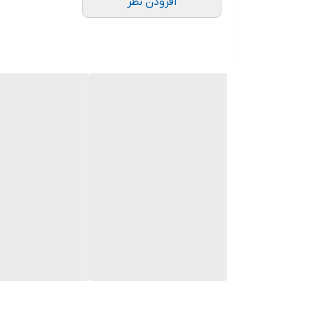
افزودن نظر
به دلیل اینکه مطب به نسبت بیمارستان و محیط اورژانس 
اورژانس در مطب وجود ندارد و متخصصین پزشکی می توانند
می‌گیرد.
قفسه اول: در انواع آمپول ها و دیگر لوازم جزئی اما مهم
قفسه دوم: داروهای حیاتی، لوله آزمایش، انواع سرنگ و با
قفسه سوم: انواع سرم قندی و نمکی و شستشو، انواع چس
قفسه چهارم: لارنگوسکوپ، پنس و پانسمان، چراغ قوه، سو
ویژگی یک ترالی خوب
کیفیت و دوام بدنه
کیفیت چرخ های ترالی (میزان و قابلیت چرخیدن آن