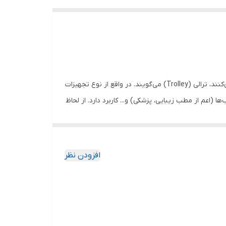
به واحد یا ابزار چرخ داری که به وسیله آن وسائل حیاتی و درمانی مخصوص بیماران را در موعد حساس مثل احیاء بیمار یا... جا به جا می‌کنند، ترالی (Trolley) می‌گویند. در واقع از نوع تجهیزات
اعم از مطب زیبایی، پزشکی) و... کاربرد دارد. از لحاظ
 مثل مطب یا ... می توان از انواع دیگر ترالی که صرفا
ثل هتل ها، هواپیما، فروشگاه ها، در جشن ها وتالارهای
افزودن نظر